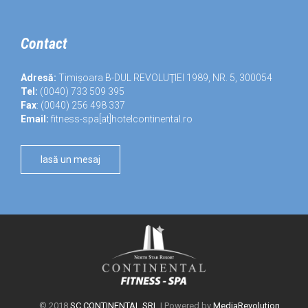
Contact
Adresă:
Timișoara B-DUL REVOLUŢIEI 1989, NR. 5, 300054
Tel:
(0040) 733 509 395
Fax
: (0040) 256 498 337
Email:
fitness-spa[at]hotelcontinental.ro
lasă un mesaj
© 2018
SC CONTINENTAL SRL
| Powered by
MediaRevolution