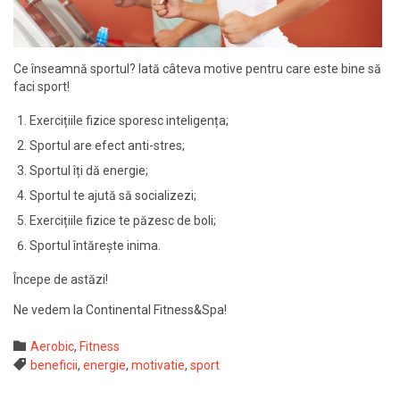
Ce înseamnă sportul? Iată câteva motive pentru care este bine să
faci sport!
Exercițiile fizice sporesc inteligența;
Sportul are efect anti-stres;
Sportul îți dă energie;
Sportul te ajută să socializezi;
Exercițiile fizice te păzesc de boli;
Sportul întărește inima.
Începe de astăzi!
Ne vedem la Continental Fitness&Spa!
Category

Aerobic
,
Fitness
Tags

beneficii
,
energie
,
motivatie
,
sport