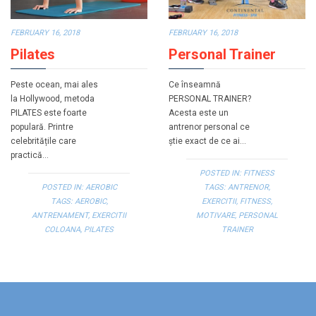
FEBRUARY 16, 2018
FEBRUARY 16, 2018
Pilates
Personal Trainer
Peste ocean, mai ales
Ce înseamnă
la Hollywood, metoda
PERSONAL TRAINER?
PILATES este foarte
Acesta este un
populară. Printre
antrenor personal ce
celebritățile care
știe exact de ce ai…
practică…
POSTED IN:
FITNESS
POSTED IN:
AEROBIC
TAGS:
ANTRENOR
,
TAGS:
AEROBIC
,
EXERCITII
,
FITNESS
,
ANTRENAMENT
,
EXERCITII
MOTIVARE
,
PERSONAL
COLOANA
,
PILATES
TRAINER