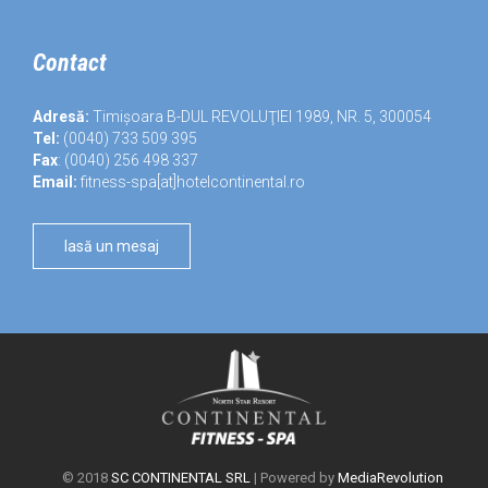
Contact
Adresă:
Timișoara B-DUL REVOLUŢIEI 1989, NR. 5, 300054
Tel:
(0040) 733 509 395
Fax
: (0040) 256 498 337
Email:
fitness-spa[at]hotelcontinental.ro
lasă un mesaj
© 2018
SC CONTINENTAL SRL
| Powered by
MediaRevolution