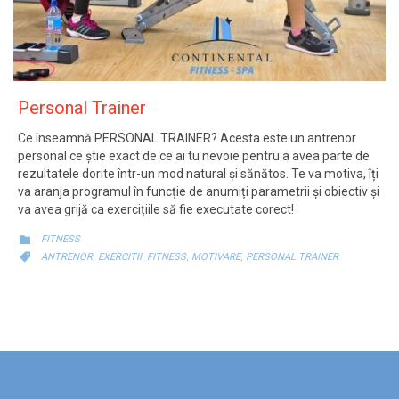
Personal Trainer
Ce înseamnă PERSONAL TRAINER? Acesta este un antrenor
personal ce știe exact de ce ai tu nevoie pentru a avea parte de
rezultatele dorite într-un mod natural și sănătos. Te va motiva, îți
va aranja programul în funcție de anumiți parametrii și obiectiv și
va avea grijă ca exercițiile să fie executate corect!
CATEGORY

FITNESS
CATEGORY
,
,
,
,

ANTRENOR
EXERCITII
FITNESS
MOTIVARE
PERSONAL TRAINER