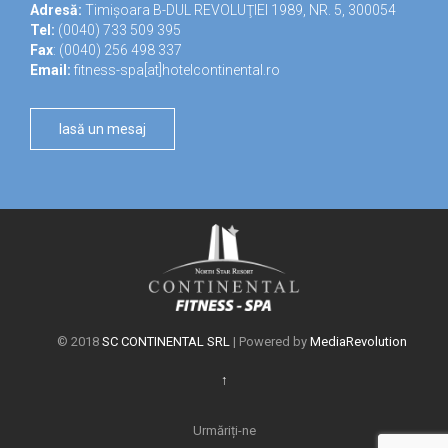
Adresă:
Timișoara B-DUL REVOLUŢIEI 1989, NR. 5, 300054
Tel:
(0040) 733 509 395
Fax
: (0040) 256 498 337
Email:
fitness-spa[at]hotelcontinental.ro
lasă un mesaj
© 2018
SC CONTINENTAL SRL
| Powered by
MediaRevolution
↑
Urmăriți-ne