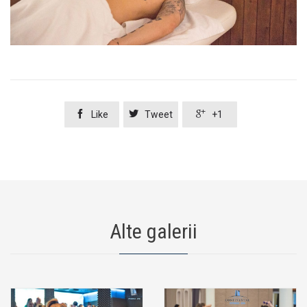



Like
Tweet
+1
Alte galerii